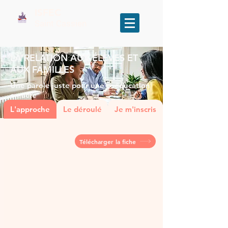
ISFEC
Saint Cassien
LA RELATION AUX ÉLÈVES ET
AUX FAMILLES
Une parole juste pour une coéducation
en acte
L'approche
Le déroulé
Je m'inscris
RETOUR
Télécharger la fiche