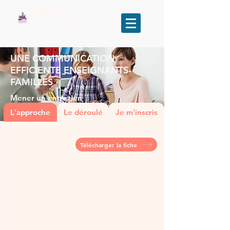
ISFEC
Saint Cassien
UNE COMMUNICATION
EFFICIENTE ENSEIGNANTS-
FAMILLES
Mener un entretien
L'approche
Le déroulé
Je m'inscris
RETOUR
Télécharger la fiche