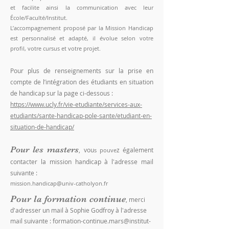
et facilite ainsi la communication avec leur
École/Faculté/Institut.
L’accompagnement proposé par la Mission Handicap
est personnalisé et adapté, il évolue selon votre
profil, votre cursus et votre projet.
Pour plus de renseignements sur la prise en
compte de l’intégration des étudiants en situation
de handicap sur la page ci-dessous :
https://www.ucly.fr/vie-etudiante/services-aux-
etudiants/sante-handicap-pole-sante/etudiant-en-
situation-de-handicap/
Pour les m
asters
, vou
z également
s pouve
contacter la mission handicap à l'adresse mail
suivante :
mission.handicap@univ-catholyon.fr
Pour la formation continue
, merci
d'adresser un mail à Sophie Godfroy à l'adresse
mail suivante :
formation-continue.mars@institut-