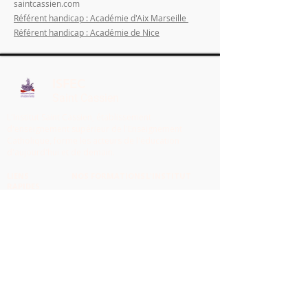
saintcassien.com
Référent handicap : Académie d'Aix Marseille
Référent handicap : Académie de Nice
ISFEC
Saint Cassien
L'Institut Saint Cassien, établissement
d'enseignement supérieur de l'Enseignement
Catholique, forme les acteurs de l'éducation
d'aujourd'hui et de demain.
LIENS
NOS FORMATIONS
L'INSTITUT
RAPIDES
Accueil
Licence LPE
Qui sommes-nous ?
Prépa concours
Notre mission
Actualités
Master 2 MEEF
Nos locaux
Handicap
Master M2E
Équipe pédagogique
Règlement
Master M2E non
Nos partenaires
interieur
lauréat
FAQ
Master Lauréat DU
Lauréat interne
Formation continue