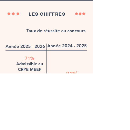
LES CHIFFRES
Taux de réussite au concours
Année
2024 - 2025
Année
2025 - 2026
71%
Admissible au
CRPE MEEF
82%
En cours
CRPE MEEF
Admis au
CRPE MEEF
65%
Admissible au
36%
PLC MEEF
PLC MEEF
En cours
Admis au