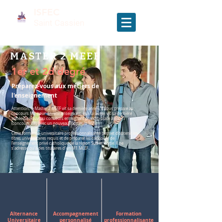
ISFEC
Saint Cassien
MASTER 2 MEEF
1er et 2d degré
Préparez-vous aux métiers de
l'enseignement
Attention, le Master 2 MEEF vit sa dernière année. Il vous prépare au
concours M2 pour devenir enseignant, qui lui aussi, vit sa dernière
année. Le nouveau concours enseignant prendra place à bac+3
(concours L3), avec un nouveau master, le M2E.
Cette formation universitaire professionnalisante permet d’obtenir les
titres universitaires requis et de préparer les concours de
l’enseignement privé catholique de la région Sud et Corse. Il ne
s'adresse qu'à des titulaires d'un M1 MEEF.
Alternance
Accompagnement
Formation
Universitaire
personnalisé
professionnalisante