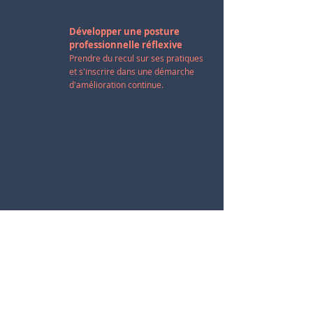
Développer une posture
professionnelle réflexive
Prendre du recul sur ses pratiques
et s'inscrire dans une démarche
d'amélioration continue.
Accompagner les publics et
les équipes
Développer une posture d'écoute,
d'accompagnement et de
médiation.
2 ANNÉES DE
ALTERNANCE ET
FORMATION
STAGES
Un parcours
Des mises en situation
progressif et
concrètes pour développer
professionnalisant.
vos compétences.