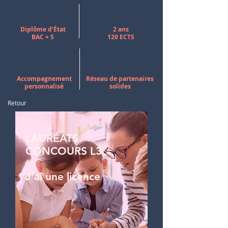
Diplôme d'État
2 ans
BAC + 5
120 ECTS
Accompagnement
Réseau de partenaires
personnalisé
solides
Retour
LAURÉATS
CONCOURS L3
J'ai une licence