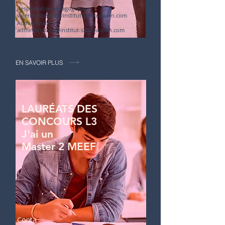
Responsable pédagogique :
valérie.estienne@institut-saintcassien.com
Administration :
administration@institut-saintcassien.com
EN SAVOIR PLUS
LAURÉATS DES
CONCOURS L3
J'ai un
Master 2 MEEF
Conta