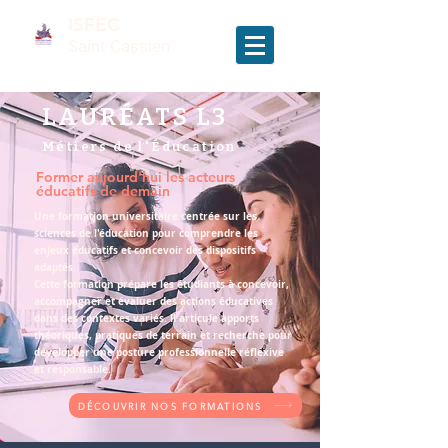
ISFEC
Saint Cassien
LAURÉATS L3
Métiers de l'Éducation
Former aujourd'hui les acteurs
éducatifs de demain
Une formation universitaire centrée sur les
sciences de l'éducation pour comprendre les
enjeux éducatifs et concevoir des dispositifs
adaptés.
Cette formation prépare les étudiants à concevoir,
accompagner et évaluer des actions éducatives
dans des contextes variés. Il articule apports
théoriques, pratiques de terrain et recherche pour
développer une posture professionnelle réflexive
et responsable.
DÉCOUVRIR NOS FORMATIONS