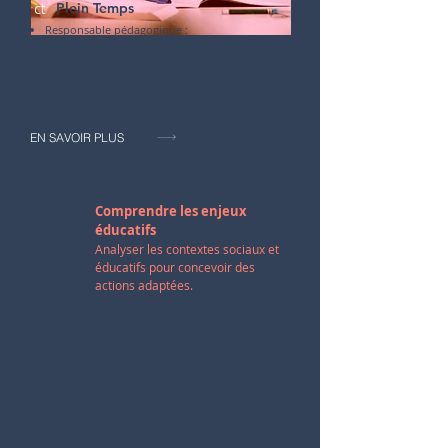
ct
Plein Temps
Responsable pédagogique :
valérie.estienne@institut-saintcassien.com
Administration :
administration@institut-saintcassien.com
EN SAVOIR PLUS
Comprendre les enjeux
éducatifs
Analyser les contextes sociaux et
éducatifs pour concevoir des
actions adaptées.
Concevoir et piloter des
projets
Mettre en œuvre des dispositifs
éducatifs pertinents et évaluer
leurs impacts.